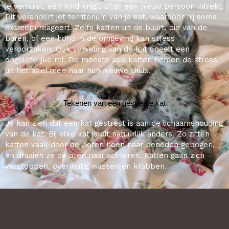
je verhuist, een kind krijgt, of er een nieuw persoon intrekt.
Dit verandert jet territorium van je kat, waardoor hij soms
extreem reageert. Zelfs katten uit de buurt, die van de
buren, of een hond in de omgeving kan stress
veroorzaken. Ook verveling van de kat speelt een
ongelofelijke rol. De meeste asielkatten nemen de stress
uit het asiel mee naar hun nieuwe thuis.
Tekenen van een gestreste kat
Je kan zien dat een kat gestrest is aan de lichaamshouding
van de kat. Bij elke kat is dit natuurlijk anders. Zo zitten
katten vaak door de poten heen naar beneden gebogen,
en draaien ze de oren naar achteren. Katten gaan zich
verstoppen, overmatig wassen en krabben.