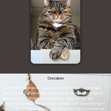
Oorzaken
De meeste oorzaken van je verwarde en onhandelbare
dier is vaak het verleden. Ook bouwt de kat van jongs af
aan een soort stressweerstand op. Waar je kat aan
gewend is geraakt vanaf jonge leeftijd. Een verandering in
huis of gezin heeft veel impact op je kat. Bijvoorbeeld als