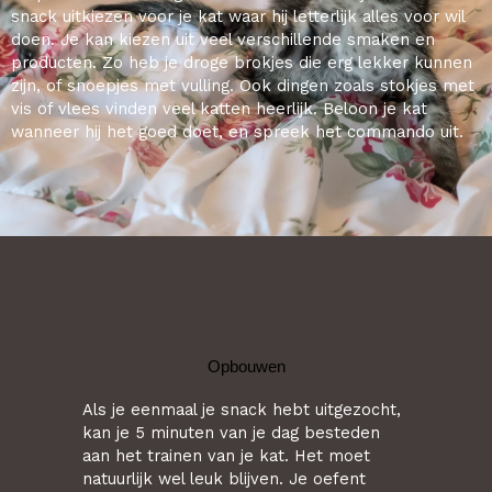
snack uitkiezen voor je kat waar hij letterlijk alles voor wil
doen. Je kan kiezen uit veel verschillende smaken en
producten. Zo heb je droge brokjes die erg lekker kunnen
zijn, of snoepjes met vulling. Ook dingen zoals stokjes met
vis of vlees vinden veel katten heerlijk. Beloon je kat
wanneer hij het goed doet, en spreek het commando uit.
Opbouwen
Als je eenmaal je snack hebt uitgezocht,
kan je 5 minuten van je dag besteden
aan het trainen van je kat. Het moet
natuurlijk wel leuk blijven. Je oefent