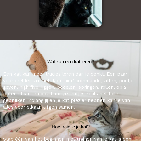
Wat kan een kat leren?
Een kat kan meer trucjes leren dan je denkt. Een paar
voorbeelden zijn het ‘kom hier’ commando, zitten, pootje
geven, high five, liggen, bedelen, springen, rollen, op 2
poten staan, en ook handige trucjes zoals het toilet
gebruiken. Zolang jij en je kat plezier hebben kan je van
alles voor elkaar krijgen samen.
Hoe train je je kat?
Stap één van het beginnen met trainen van je kat is een